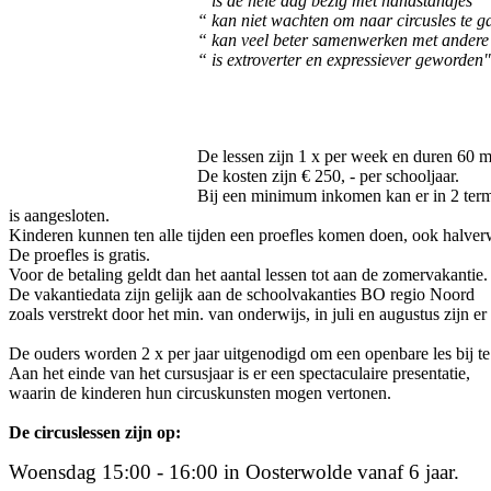
“ is de hele dag bezig met handstandjes”
“ kan niet wachten om naar circusles te 
“ kan veel beter samenwerken met andere
“ is extroverter en expressiever geworden"
De lessen zijn 1 x per week en duren 60 m
De kosten zijn € 250, - per schooljaar.
Bij een minimum inkomen kan er in 2 term
is aangesloten.
Kinderen kunnen ten alle tijden een proefles komen doen, ook halverw
De proefles is gratis.
Voor de betaling geldt dan het aantal lessen tot aan de zomervakantie.
De vakantiedata zijn gelijk aan de schoolvakanties BO regio Noord
zoals verstrekt door het min. van onderwijs, in juli en augustus zijn er
De ouders worden 2 x per jaar uitgenodigd om een openbare les bij t
Aan het einde van het cursusjaar is er een spectaculaire presentatie,
waarin de kinderen hun circuskunsten mogen vertonen.
De circuslessen zijn op:
Woensdag 15:00 - 16:00 in Oosterwolde vanaf 6 jaar.