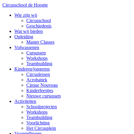
Circusschool de Hoogte
Wie zijn wij
Circusschool
Geschiedenis
Wat wij bieden
Opleiding
Master Classes
Volwassenen
Cursussen
Workshops
Teambuilding
Kinderen/jongeren
Circuslessen
Acrobatiek
Cirque Nouveau
Kinderfeestjes
Nieuwe cursussen
Activiteiten
Schoolprojecten
Workshops
Teambuilding
Voorlichting
Het Circusplein
Voorstellingen