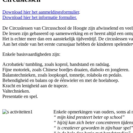
Download hier het aanmeldingsformulier
.
Download hier het informatie formulier.
De Circuslessen van Circusschool de Hoogte zijn afwisselend en veelz
De lessen zijn gebaseerd op samenwerking en er heerst altijd een onts
Het is echter meer dan een aanstekelijk tijdverdrijf. De circuslessen 
Aan het einde van het eerste cursusjaar hebben de kinderen spelender
Enkele basisvaardigheden zijn:
Acrobatiek/ tumbling, zoals koprol, handstand en radslag.
Fijne motoriek, zoals Chinese bordjes draaien, diabolo en jongleren.
Balanstechnieken, zoals loopkogel, tonnetje, rolabola en pedalo.
Behendigheid en balans op de éénwieler en met de hoelahoep.
Kracht en lenigheid aan de trapeze.
Valtechnieken.
Presentatie en spel.
Enkele opmerkingen van ouders, soms al na
“ mijn kind presteert beter op school”
“ hij/zij kan zich beter concentreren tijdens
“ is creatiever geworden in zijn/haar spel