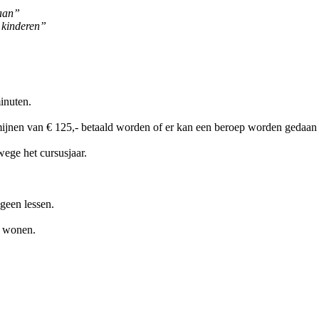
gaan”
 kinderen”
inuten.
ijnen van € 125,- betaald worden of er kan een beroep worden gedaan 
ege het cursusjaar.
 geen lessen.
e wonen.