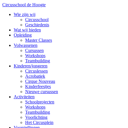
Circusschool de Hoogte
Wie zijn wij
Circusschool
Geschiedenis
Wat wij bieden
Opleiding
Master Classes
Volwassenen
Cursussen
Workshops
Teambuilding
Kinderen/jongeren
Circuslessen
Acrobatiek
Cirque Nouveau
Kinderfeestjes
Nieuwe cursussen
Activiteiten
Schoolprojecten
Workshops
Teambuilding
Voorlichting
Het Circusplein
Voorstellingen