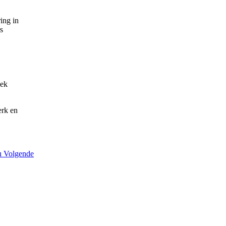
ing in
s
iek
erk en
au
Volgende