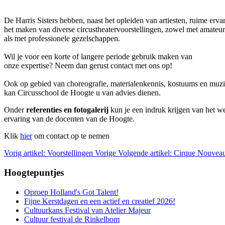
De Harris Sisters hebben, naast het opleiden van artiesten, ruime ervar
het maken van diverse circustheatervoorstellingen, zowel met amateur
als met professionele gezelschappen.
Wil je voor een korte of langere periode gebruik maken van
onze expertise? Neem dan gerust contact met ons op!
Ook op gebied van choreografie, materialenkennis, kostuums en muz
kan Circusschool de Hoogte u van advies dienen.
Onder
referenties en fotogalerij
kun je een indruk krijgen van het w
ervaring van de docenten van de Hoogte.
Klik
hier
om contact op te nemen
Vorig artikel: Voorstellingen
Vorige
Volgende artikel: Cirque Nouve
Hoogtepuntjes
Oproep Holland's Got Talent!
Fijne Kerstdagen en een actief en creatief 2026!
Cultuurkans Festival van Atelier Majeur
Cultuur festival de Rinkelbom