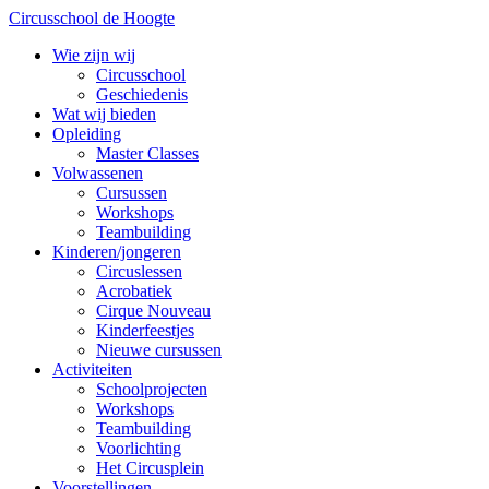
Circusschool de Hoogte
Wie zijn wij
Circusschool
Geschiedenis
Wat wij bieden
Opleiding
Master Classes
Volwassenen
Cursussen
Workshops
Teambuilding
Kinderen/jongeren
Circuslessen
Acrobatiek
Cirque Nouveau
Kinderfeestjes
Nieuwe cursussen
Activiteiten
Schoolprojecten
Workshops
Teambuilding
Voorlichting
Het Circusplein
Voorstellingen