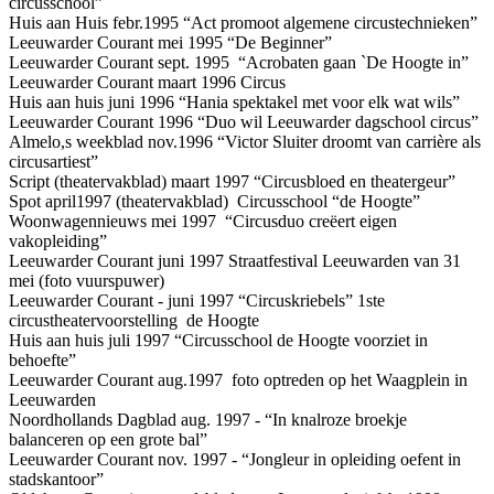
circusschool”
Huis aan Huis febr.1995 “Act promoot algemene circustechnieken”
Leeuwarder Courant mei 1995 “De Beginner”
Leeuwarder Courant sept. 1995 “Acrobaten gaan `De Hoogte in”
Leeuwarder Courant maart 1996 Circus
Huis aan huis juni 1996 “Hania spektakel met voor elk wat wils”
Leeuwarder Courant 1996 “Duo wil Leeuwarder dagschool circus”
Almelo,s weekblad nov.1996 “Victor Sluiter droomt van carrière als
circusartiest”
Script (theatervakblad) maart 1997 “Circusbloed en theatergeur”
Spot april1997 (theatervakblad) Circusschool “de Hoogte”
Woonwagennieuws mei 1997 “Circusduo creëert eigen
vakopleiding”
Leeuwarder Courant juni 1997 Straatfestival Leeuwarden van 31
mei (foto vuurspuwer)
Leeuwarder Courant - juni 1997 “Circuskriebels” 1ste
circustheatervoorstelling de Hoogte
Huis aan huis juli 1997 “Circusschool de Hoogte voorziet in
behoefte”
Leeuwarder Courant aug.1997 foto optreden op het Waagplein in
Leeuwarden
Noordhollands Dagblad aug. 1997 - “In knalroze broekje
balanceren op een grote bal”
Leeuwarder Courant nov. 1997 - “Jongleur in opleiding oefent in
stadskantoor”