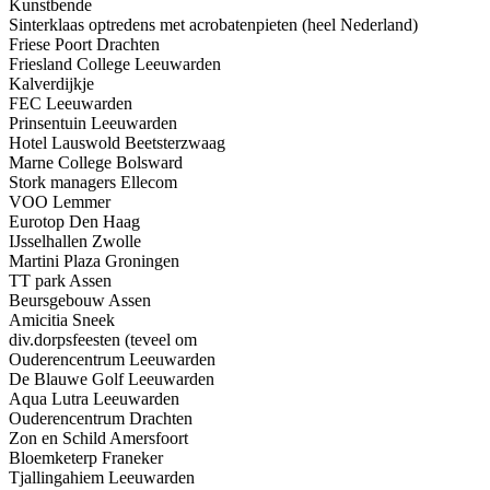
Kunstbende
Sinterklaas optredens met acrobatenpieten (heel Nederland)
Friese Poort Drachten
Friesland College Leeuwarden
Kalverdijkje
FEC Leeuwarden
Prinsentuin Leeuwarden
Hotel Lauswold Beetsterzwaag
Marne College Bolsward
Stork managers Ellecom
VOO Lemmer
Eurotop Den Haag
IJsselhallen Zwolle
Martini Plaza Groningen
TT park Assen
Beursgebouw Assen
Amicitia Sneek
div.dorpsfeesten (teveel om
Ouderencentrum Leeuwarden
De Blauwe Golf Leeuwarden
Aqua Lutra Leeuwarden
Ouderencentrum Drachten
Zon en Schild Amersfoort
Bloemketerp Franeker
Tjallingahiem Leeuwarden