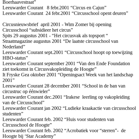
Boerhaavestraat”
Leeuwarder Courant 8 febr.2001 “Circus en Cajun”
Leeuwarder Courant 24 febr.2001 “Circusschool opent deuren”
Circusnieuwsbrief april 2001 - Wim Zomer bij opening
Circusschool “subsidieer het circus”
Spits 29 augustus 2001 - “Het circusvak als topsport “
Straatmagazine augustus 2001 “De laatste circusschool van
Nederland”
Leeuwarder Courant sept.2001 “Circusschool hoopt op toewijzing
HBO-status”
Leeuwarder Courant september 2001 “Van den Ende Foundation
ziet toekomst in Circusvakopleiding de Hoogte”
It Fryske Gea oktober 2001 “Openingsact Week van het landschap
2001”
Leeuwarder Courant 28 december 2001 “School in de ban van
circustruc op éénwieler”
Leeuwarder Courant dec.2001 “Irakese leerling op vakopleiding
van de Circusschool”
Leeuwarder Courant jan 2002 “Ludieke kraakactie van circusschool
studenten”
Leeuwarder Courant feb. 2002 “Huis voor studenten van
Circusschool de Hoogte”
Leeuwarder Courant feb. 2002 “Acrobatiek voor “sterren”- de
Hoogte bij ‘Star Academy”