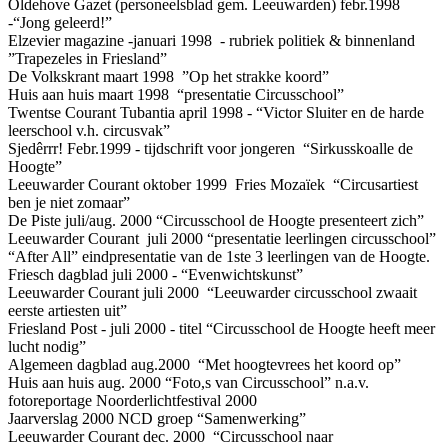
Oldehove Gazet (personeelsblad gem. Leeuwarden) febr.1998
-“Jong geleerd!”
Elzevier magazine -januari 1998 - rubriek politiek & binnenland
”Trapezeles in Friesland”
De Volkskrant maart 1998 ”Op het strakke koord”
Huis aan huis maart 1998 “presentatie Circusschool”
Twentse Courant Tubantia april 1998 - “Victor Sluiter en de harde
leerschool v.h. circusvak”
Sjedêrrr! Febr.1999 - tijdschrift voor jongeren “Sirkusskoalle de
Hoogte”
Leeuwarder Courant oktober 1999 Fries Mozaïek “Circusartiest
ben je niet zomaar”
De Piste juli/aug. 2000 “Circusschool de Hoogte presenteert zich”
Leeuwarder Courant juli 2000 “presentatie leerlingen circusschool”
“After All” eindpresentatie van de 1ste 3 leerlingen van de Hoogte.
Friesch dagblad juli 2000 - “Evenwichtskunst”
Leeuwarder Courant juli 2000 “Leeuwarder circusschool zwaait
eerste artiesten uit”
Friesland Post - juli 2000 - titel “Circusschool de Hoogte heeft meer
lucht nodig”
Algemeen dagblad aug.2000 “Met hoogtevrees het koord op”
Huis aan huis aug. 2000 “Foto,s van Circusschool” n.a.v.
fotoreportage Noorderlichtfestival 2000
Jaarverslag 2000 NCD groep “Samenwerking”
Leeuwarder Courant dec. 2000 “Circusschool naar