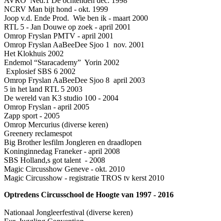
AVRO Ned.1 De ochtenden dec. 1998
NCRV Man bijt hond - okt. 1999
Joop v.d. Ende Prod. Wie ben ik - maart 2000
RTL 5 - Jan Douwe op zoek - april 2001
Omrop Fryslan PMTV - april 2001
Omrop Fryslan AaBeeDee Sjoo 1 nov. 2001
Het Klokhuis 2002
Endemol “Staracademy” Yorin 2002
Explosief SBS 6 2002
Omrop Fryslan AaBeeDee Sjoo 8 april 2003
5 in het land RTL 5 2003
De wereld van K3 studio 100 - 2004
Omrop Fryslan - april 2005
Zapp sport - 2005
Omrop Mercurius (diverse keren)
Greenery reclamespot
Big Brother lesfilm Jongleren en draadlopen
Koninginnedag Franeker - april 2008
SBS Holland,s got talent - 2008
Magic Circusshow Geneve - okt. 2010
Magic Circusshow - registratie TROS tv kerst 2010
Optredens Circusschool de Hoogte van 1997 - 2016
Nationaal Jongleerfestival (diverse keren)