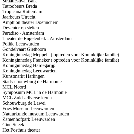
Straatfestival Balk
Tattoobeurs Breda
Tropicana Rotterdam
Jaarbeurs Utrecht
Amphion theater Doetinchem
Deventer op stelten
Paradiso - Amsterdam
Theater de Engelenbak - Amsterdam
Politie Leeuwarden
Gondelvaart Giethoorn
Koninginnedag Meppel ( optreden voor Koninklijke familie)
Koninginnedag Franeker ( optreden voor Koninklijke familie)
Koninginnedag Hardegarijp
Koninginnedag Leeuwarden
Kunstmarkt Harlingen
Stadsschouwburg de Harmonie
MCL Noord
Symposium MCL in de Harmonie
MCL Zuid - diverse keren
Schouwburg de Lawei
Fries Museum Leeuwarden
Natuurkunde museum Leeuwarden
Zamenhofpark Leeuwarden
Cine Sneek
Het Posthuis theater