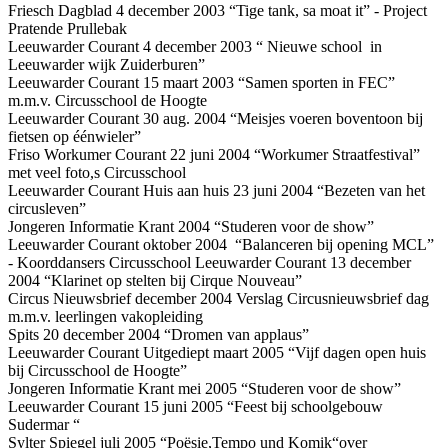
Friesch Dagblad 4 december 2003 “Tige tank, sa moat it” - Project
Pratende Prullebak
Leeuwarder Courant 4 december 2003 “ Nieuwe school in
Leeuwarder wijk Zuiderburen”
Leeuwarder Courant 15 maart 2003 “Samen sporten in FEC”
m.m.v. Circusschool de Hoogte
Leeuwarder Courant 30 aug. 2004 “Meisjes voeren boventoon bij
fietsen op éénwieler”
Friso Workumer Courant 22 juni 2004 “Workumer Straatfestival”
met veel foto,s Circusschool
Leeuwarder Courant Huis aan huis 23 juni 2004 “Bezeten van het
circusleven”
Jongeren Informatie Krant 2004 “Studeren voor de show”
Leeuwarder Courant oktober 2004 “Balanceren bij opening MCL”
- Koorddansers Circusschool Leeuwarder Courant 13 december
2004 “Klarinet op stelten bij Cirque Nouveau”
Circus Nieuwsbrief december 2004 Verslag Circusnieuwsbrief dag
m.m.v. leerlingen vakopleiding
Spits 20 december 2004 “Dromen van applaus”
Leeuwarder Courant Uitgediept maart 2005 “Vijf dagen open huis
bij Circusschool de Hoogte”
Jongeren Informatie Krant mei 2005 “Studeren voor de show”
Leeuwarder Courant 15 juni 2005 “Feest bij schoolgebouw
Sudermar “
Sylter Spiegel juli 2005 “Poësie,Tempo und Komik“over