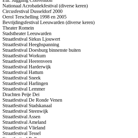
Eur. Juggling Convention
Nationaal Acrobatiekfestival (diverse keren)
Circusfestival Dusseldorf 2000
Oerol Terschelling 1998 en 2005
Bevrijdingsfestival Leeuwarden (diverse keren)
Theater Romein
Stadstheater Leeuwarden
Straatfestival Sirkus Ljouwert
Straatfestival Heeghspanning
Straatfestival Doesburg binnenste buiten
Straatfestival Workum
Straatfestival Heerenveen
Straatfestival Harderwijk
Straatfestival Hattum
Straatfestival Sneek
Straatfestival Harlingen
Straatfestival Lemmer
Drachten Peije Dei
Straatfestival De Ronde Venen
Straatfestival Stadskanaal
Straatfestival Steenwijk
Straatfestival Assen
Straatfestival Ameland
Straatfestival Vlieland
Straatfestival Tessel