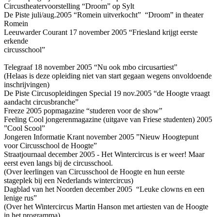
Circustheatervoorstelling “Droom” op Sylt
De Piste juli/aug.2005 “Romein uitverkocht” “Droom” in theater
Romein
Leeuwarder Courant 17 november 2005 “Friesland krijgt eerste
erkende
circussch
Telegraaf 18 november 2005 “Nu ook mbo circusartiest”
(Helaas is deze opleiding niet van start gegaan wegens onvoldoende
inschrijvingen)
De Piste Circusopleidingen Special 19 nov.2005 “de Hoogte vraagt
aandacht circusbranche”
Freeze 2005 popmagazine “studeren voor de show”
Feeling Cool jongerenmagazine (uitgave van Friese studenten) 2005
”Cool Scool”
Jongeren Informatie Krant november 2005 ”Nieuw Hoogtepunt
voor Circusschool de Hoogte”
Straatjournaal december 2005 - Het Wintercircus is er weer! Maar
eerst even langs bij de circusschool.
(Over leerlingen van Circusschool de Hoogte en hun eerste
stageplek bij een Nederlands wintercircus)
Dagblad van het Noorden december 2005 “Leuke clowns en een
lenige rus”
(Over het Wintercircus Martin Hanson met artiesten van de Hoogte
in het programma)