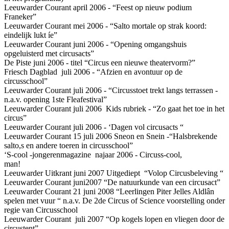
Leeuwarder Courant april 2006 - “Feest op nieuw podium
Franeker”
Leeuwarder Courant mei 2006 - “Salto mortale op strak koord:
eindelijk lukt íe”
Leeuwarder Courant juni 2006 - “Opening omgangshuis
opgeluisterd met circusacts”
De Piste juni 2006 - titel “Circus een nieuwe theatervorm?”
Friesch Dagblad juli 2006 - “Afzien en avontuur op de
circusschool”
Leeuwarder Courant juli 2006 - “Circusstoet trekt langs terrassen -
n.a.v. opening 1ste Fleafestival”
Leeuwarder Courant juli 2006 Kids rubriek - “Zo gaat het toe in het
circus”
Leeuwarder Courant juli 2006 - ‘Dagen vol circusacts “
Leeuwarder Courant 15 juli 2006 Sneon en Snein -“Halsbrekende
salto,s en andere toeren in circusschool”
‘S-cool -jongerenmagazine najaar 2006 - Circuss-cool,
man!
Leeuwarder Uitkrant juni 2007 Uitgediept “Volop Circusbeleving “
Leeuwarder Courant juni2007 “De natuurkunde van een circusact”
Leeuwarder Courant 21 juni 2008 “Leerlingen Piter Jelles Aldlân
spelen met vuur “ n.a.v. De 2de Circus of Science voorstelling onder
regie van Circusschool
Leeuwarder Courant juli 2007 “Op kogels lopen en vliegen door de
circustent”