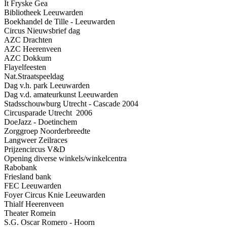
It Fryske Gea
Bibliotheek Leeuwarden
Boekhandel de Tille - Leeuwarden
Circus Nieuwsbrief dag
AZC Drachten
AZC Heerenveen
AZC Dokkum
Flayelfeesten
Nat.Straatspeeldag
Dag v.h. park Leeuwarden
Dag v.d. amateurkunst Leeuwarden
Stadsschouwburg Utrecht - Cascade 2004
Circusparade Utrecht 2006
DoeJazz - Doetinchem
Zorggroep Noorderbreedte
Langweer Zeilraces
Prijzencircus V&D
Opening diverse winkels/winkelcentra
Rabobank
Friesland bank
FEC Leeuwarden
Foyer Circus Knie Leeuwarden
Thialf Heerenveen
Theater Romein
S.G. Oscar Romero - Hoorn