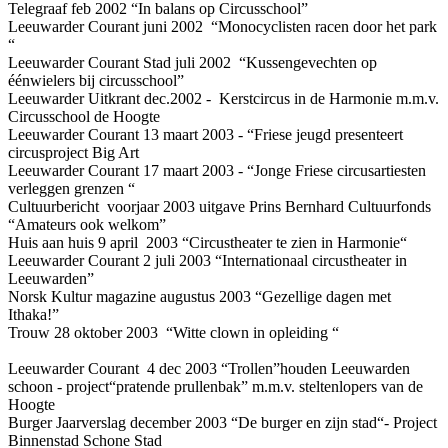
Telegraaf feb 2002 “In balans op Circusschool”
Leeuwarder Courant juni 2002 “Monocyclisten racen door het park
“
Leeuwarder Courant Stad juli 2002 “Kussengevechten op
éénwielers bij circusschool”
Leeuwarder Uitkrant dec.2002 - Kerstcircus in de Harmonie m.m.v.
Circusschool de Hoogte
Leeuwarder Courant 13 maart 2003 - “Friese jeugd presenteert
circusproject Big Art
Leeuwarder Courant 17 maart 2003 - “Jonge Friese circusartiesten
verleggen grenzen “
Cultuurbericht voorjaar 2003 uitgave Prins Bernhard Cultuurfonds
“Amateurs ook welkom”
Huis aan huis 9 april 2003 “Circustheater te zien in Harmonie“
Leeuwarder Courant 2 juli 2003 “Internationaal circustheater in
Leeuwarden”
Norsk Kultur magazine augustus 2003 “Gezellige dagen met
Ithaka!”
Trouw 28 oktober 2003 “Witte clown in opleiding “
Leeuwarder Courant 4 dec 2003 “Trollen”houden Leeuwarden
schoon - project“pratende prullenbak” m.m.v. steltenlopers van de
Hoogte
Burger Jaarverslag december 2003 “De burger en zijn stad“- Project
Binnenstad Schone Stad