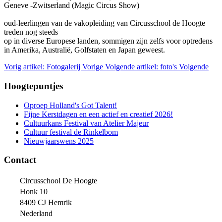
Geneve -Zwitserland (Magic Circus Show)
oud-leerlingen van de vakopleiding van Circusschool de Hoogte
treden nog steeds
op in diverse Europese landen, sommigen zijn zelfs voor optredens
in Amerika, Australië, Golfstaten en Japan geweest.
Vorig artikel: Fotogalerij
Vorige
Volgende artikel: foto's
Volgende
Hoogtepuntjes
Oproep Holland's Got Talent!
Fijne Kerstdagen en een actief en creatief 2026!
Cultuurkans Festival van Atelier Majeur
Cultuur festival de Rinkelbom
Nieuwjaarswens 2025
Contact
Circusschool De Hoogte
Honk 10
8409 CJ Hemrik
Nederland