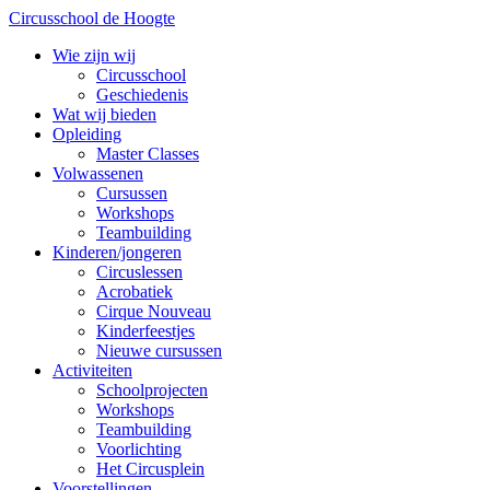
Circusschool de Hoogte
Wie zijn wij
Circusschool
Geschiedenis
Wat wij bieden
Opleiding
Master Classes
Volwassenen
Cursussen
Workshops
Teambuilding
Kinderen/jongeren
Circuslessen
Acrobatiek
Cirque Nouveau
Kinderfeestjes
Nieuwe cursussen
Activiteiten
Schoolprojecten
Workshops
Teambuilding
Voorlichting
Het Circusplein
Voorstellingen