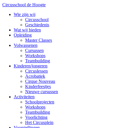
Circusschool de Hoogte
Wie zijn wij
Circusschool
Geschiedenis
Wat wij bieden
Opleiding
Master Classes
Volwassenen
Cursussen
Workshops
Teambuilding
Kinderen/jongeren
Circuslessen
Acrobatiek
Cirque Nouveau
Kinderfeestjes
Nieuwe cursussen
Activiteiten
Schoolprojecten
Workshops
Teambuilding
Voorlichting
Het Circusplein
Voorstellingen