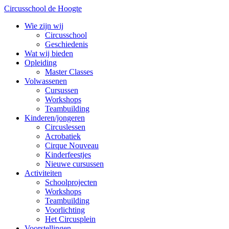
Circusschool de Hoogte
Wie zijn wij
Circusschool
Geschiedenis
Wat wij bieden
Opleiding
Master Classes
Volwassenen
Cursussen
Workshops
Teambuilding
Kinderen/jongeren
Circuslessen
Acrobatiek
Cirque Nouveau
Kinderfeestjes
Nieuwe cursussen
Activiteiten
Schoolprojecten
Workshops
Teambuilding
Voorlichting
Het Circusplein
Voorstellingen